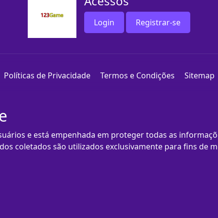
Acessos
Login
Registrar-se
Políticas de Privacidade
Termos e Condições
Sitemap
de
usuários e está empenhada em proteger todas as informaçõ
os coletados são utilizados exclusivamente para fins de m