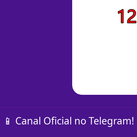
📱 Canal Oficial no Telegram!