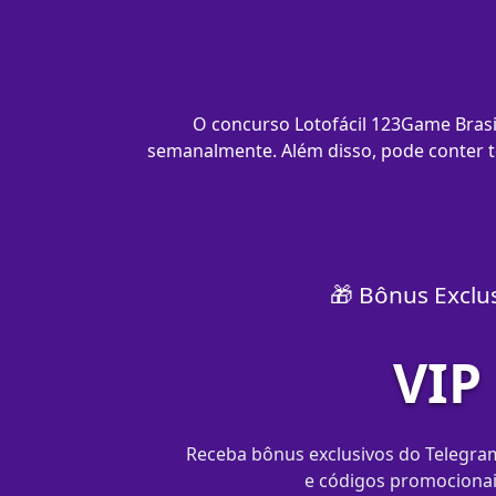
O concurso Lotofácil 123Game Bras
semanalmente. Além disso, pode conter t
🎁 Bônus Exclu
VIP
Receba bônus exclusivos do Telegra
e códigos promocionai