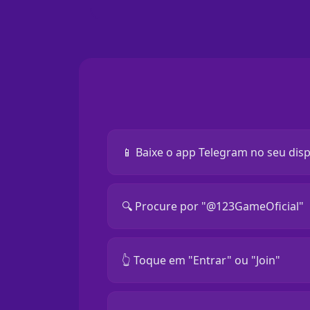
📱 Baixe o app Telegram no seu disp
🔍 Procure por "@123GameOficial"
👆 Toque em "Entrar" ou "Join"