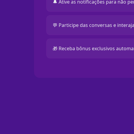
🔔 Ative as notificações para não p
💬 Participe das conversas e interaj
🎁 Receba bônus exclusivos autom