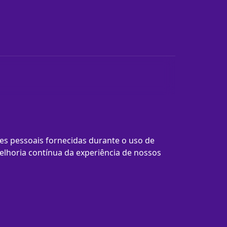
es pessoais fornecidas durante o uso de
elhoria contínua da experiência de nossos