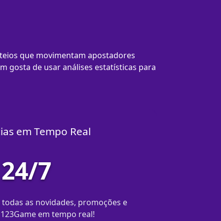
orteios que movimentam apostadores
gosta de usar análises estatísticas para
cias em Tempo Real
24/7
e todas as novidades, promoções e
 123Game em tempo real!