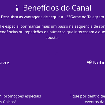
📱 Benefícios do Canal
Descubra as vantagens de seguir a 123Game no Telegram
il é especial por marcar mais um passo na sequência de s
endências ou repetições de números que interessam a quem 
apostar.
sivos
📢 Notí
m, promoções especiais
Fique por dentro d
s únicos!
eventos da