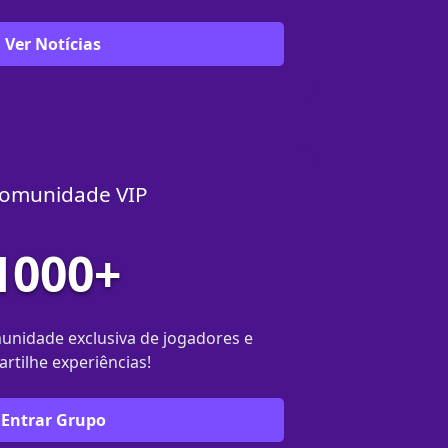
Ver Notícias
Comunidade VIP
1000+
unidade exclusiva de jogadores e
rtilhe experiências!
Entrar Grupo