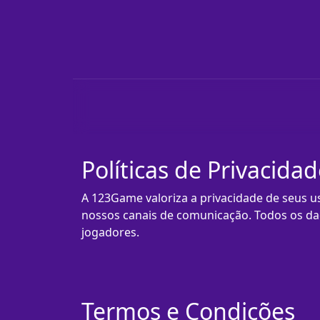
Políticas de Privacida
A 123Game valoriza a privacidade de seus 
nossos canais de comunicação. Todos os dad
jogadores.
Termos e Condições