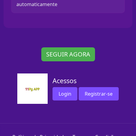
automaticamente
SEGUIR AGORA
Acessos
Login
Registrar-se