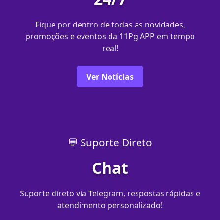
Fique por dentro de todas as novidades,
promoções e eventos da 11Pg APP em tempo
real!
Ver Notícias
💬 Suporte Direto
Chat
Suporte direto via Telegram, respostas rápidas e
atendimento personalizado!