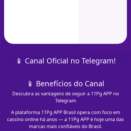
📱 Canal Oficial no Telegram!
📱 Benefícios do Canal
Descubra as vantagens de seguir a 11Pg APP no
Telegram
A plataforma 11Pg APP Brasil opera com foco em
cassino online há anos — a 11Pg APP é hoje uma das
marcas mais confiáveis do Brasil.