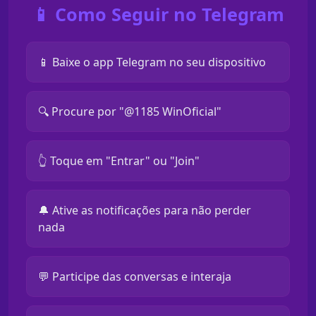
📱 Como Seguir no Telegram
📱 Baixe o app Telegram no seu dispositivo
🔍 Procure por "@1185 WinOficial"
👆 Toque em "Entrar" ou "Join"
🔔 Ative as notificações para não perder
nada
💬 Participe das conversas e interaja