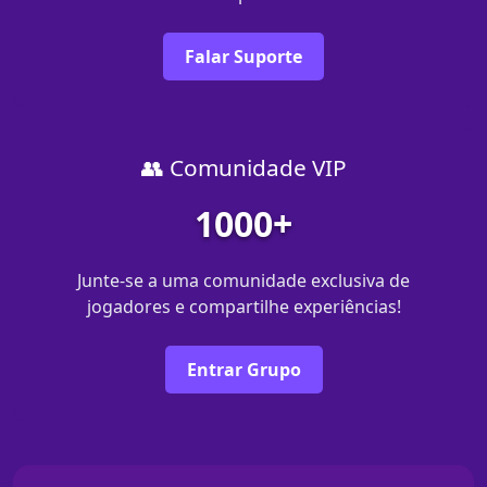
Falar Suporte
👥 Comunidade VIP
1000+
Junte-se a uma comunidade exclusiva de
jogadores e compartilhe experiências!
Entrar Grupo