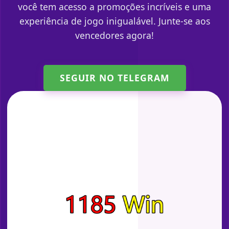
você tem acesso a promoções incríveis e uma
experiência de jogo inigualável. Junte-se aos
vencedores agora!
SEGUIR NO TELEGRAM