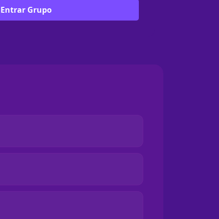
Entrar Grupo