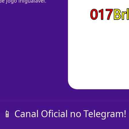
e jogo inigualável.
📱 Canal Oficial no Telegram!