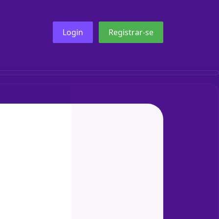
Login
Registrar-se