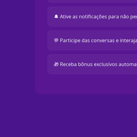
🔔 Ative as notificações para não p
💬 Participe das conversas e interaj
🎁 Receba bônus exclusivos autom