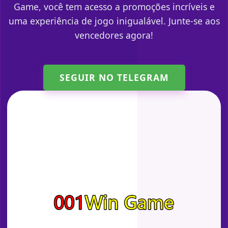
Game, você tem acesso a promoções incríveis e
uma experiência de jogo inigualável. Junte-se aos
vencedores agora!
SEGUIR NO TELEGRAM