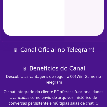
📱 Canal Oficial no Telegram!
📱 Benefícios do Canal
Descubra as vantagens de seguir a 001Win Game no
Telegram
O chat integrado do cliente PC oferece funcionalidades
avançadas como envio de arquivos, histórico de
conversas persistente e múltiplas salas de chat. O