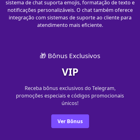
sistema de chat suporta emojis, formatação de texto e
notificações personalizáveis. O chat também oferece
integração com sistemas de suporte ao cliente para
atendimento mais eficiente.
🎁 Bônus Exclusivos
VIP
Receba bônus exclusivos do Telegram,
promoções especiais e códigos promocionais
únicos!
Ver Bônus