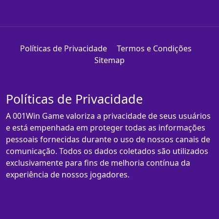
Políticas de Privacidade
Termos e Condições
Sitemap
Políticas de Privacidade
A 001Win Game valoriza a privacidade de seus usuários
e está empenhada em proteger todas as informações
pessoais fornecidas durante o uso de nossos canais de
comunicação. Todos os dados coletados são utilizados
exclusivamente para fins de melhoria contínua da
experiência de nossos jogadores.