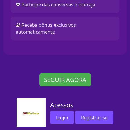
💬 Participe das conversas e interaja
🎁 Receba bônus exclusivos
automaticamente
SEGUIR AGORA
Acessos
Login
Registrar-se