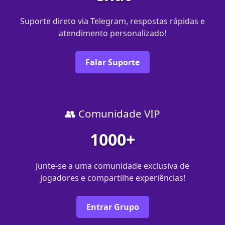
Suporte direto via Telegram, respostas rápidas e
atendimento personalizado!
Falar Suporte
👥 Comunidade VIP
1000+
Junte-se a uma comunidade exclusiva de
jogadores e compartilhe experiências!
Entrar Grupo